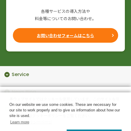
各種サービスの導入方法や
料金等についてのお問い合わせ。
お問い合わせフォームはこちら
Service
クラウド
News Blog
本ウェブサイトではクッキーを使用しています。このサイトを引
データセンター
き続き閲覧する場合は、クッキーの使用に同意するものとしま
On our website we use some cookies. These are necessary for
ニュース
Company
セキュリティ
す。ブラウザの設定によりクッキーを削除いただく事も出来ま
our site to work properly and to give us information about how our
す。詳しくはクッキーポリシーをご覧ください。
site is used.
導入事例
ネットワーク
クッキーポリシーページ
Learn more
企業情報
テックブログ
メールサービス