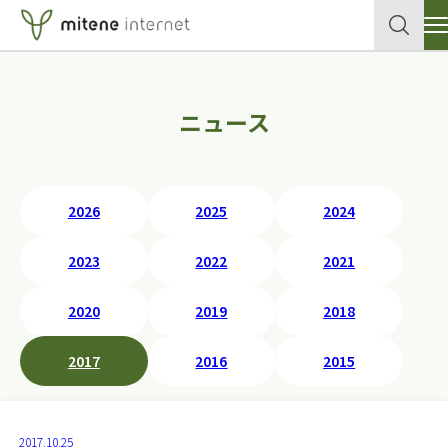
サービス
ニュース
クラウド
企業情報
各種申込書・資料
データセンター
2026
2025
2024
セキュリティ
導入事例
2023
2022
2021
ネットワーク
テックブログ
2020
2019
2018
個人向けサイトはこちら
メールサービス
2017
2016
2015
ホスティングサービス
お問い合わせ
2017.10.25