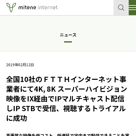
サービス
ニュース
クラウド
企業情報
各種申込書・資料
データセンター
2019年02月12日
セキュリティ
導入事例
全国10社のＦＴＴＨインターネット事
ネットワーク
テックブログ
業者にて4K, 8K スーパーハイビジョン
映像をIX経由でIPマルチキャスト配信
個人向けサイトはこちら
メールサービス
しIP STBで受信、視聴するトライアル
ホスティングサービス
に成功
お問い合わせ
高画質な映像を低コスト、低遅延で宅内まで配信できることを実