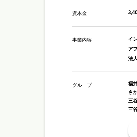
3,
資本金
イン
事業内容
ア
法
福
グループ
さ
三
三