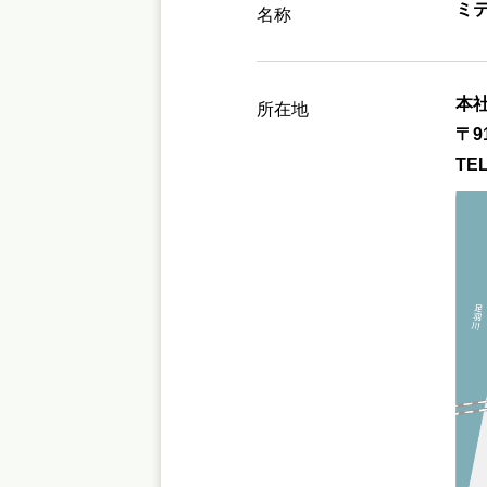
ミ
名称
本
所在地
〒9
TEL