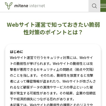
サービス
Webサイト運営で知っておきたい脆弱
クラウド
企業情報
性対策のポイントとは？
各種申込書・資料
データセンター
はじめに
セキュリティ
導入事例
Webサイト運営で行うセキュリティ対策には、Webサイ
トの脆弱性が挙げられます。Webサイトの脆弱性とは攻
ネットワーク
テックブログ
撃者が悪用できるセキュリティ上の問題点（弱点や欠陥）
のことを指します。 そのため、脆弱性を放置すると攻撃
個人向けサイトはこちら
メールサービス
者によって機密情報が盗まれたり、Webサイトが改ざんさ
れるなど顧客データの漏洩やサービスの停止といった被
ホスティングサービス
害が発生する可能性があります。その結果、企業の信頼低
お問い合わせ
下や経済的損失につながる恐れがあります。
本記事では、Webサイトの脆弱性の種類とそのリスクや