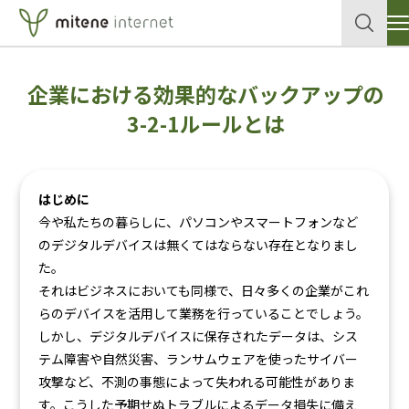
サービス
企業における効果的なバックアップの
クラウド
企業情報
3-2-1ルールとは
各種申込書・資料
データセンター
はじめに
セキュリティ
導入事例
今や私たちの暮らしに、パソコンやスマートフォンなど
のデジタルデバイスは無くてはならない存在となりまし
ネットワーク
テックブログ
た。
それはビジネスにおいても同様で、日々多くの企業がこれ
個人向けサイトはこちら
メールサービス
らのデバイスを活用して業務を行っていることでしょう。
しかし、デジタルデバイスに保存されたデータは、シス
ホスティングサービス
テム障害や自然災害、ランサムウェアを使ったサイバー
お問い合わせ
攻撃など、不測の事態によって失われる可能性がありま
す。こうした予期せぬトラブルによるデータ損失に備え