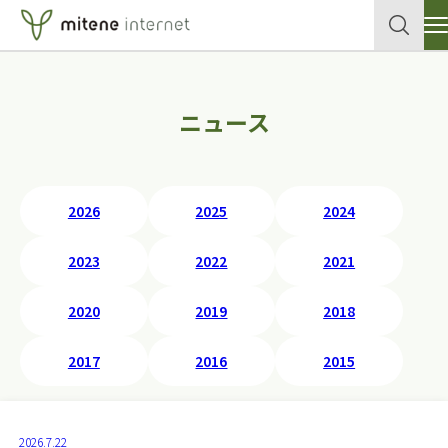
サービス
ニュース
クラウド
企業情報
各種申込書・資料
データセンター
2026
2025
2024
セキュリティ
導入事例
2023
2022
2021
ネットワーク
テックブログ
2020
2019
2018
個人向けサイトはこちら
メールサービス
2017
2016
2015
ホスティングサービス
お問い合わせ
2026.7.22