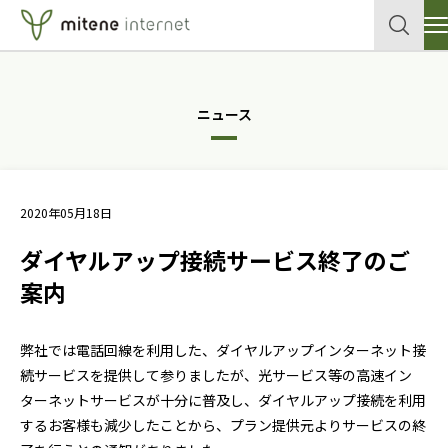
サービス
ニュース
クラウド
企業情報
各種申込書・資料
データセンター
2020年05月18日
セキュリティ
導入事例
ダイヤルアップ接続サービス終了のご
ネットワーク
テックブログ
案内
個人向けサイトはこちら
メールサービス
弊社では電話回線を利用した、ダイヤルアップインターネット接
ホスティングサービス
続サービスを提供して参りましたが、光サービス等の高速イン
お問い合わせ
ターネットサービスが十分に普及し、ダイヤルアップ接続を利用
するお客様も減少したことから、プラン提供元よりサービスの終