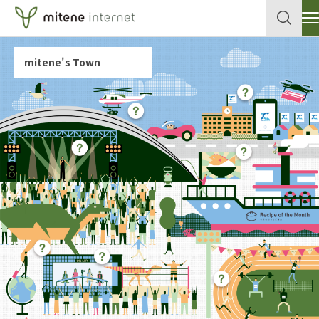
サービス
mitene's Town
クラウド
企業情報
各種申込書・資料
データセンター
セキュリティ
導入事例
ネットワーク
テックブログ
個人向けサイトはこちら
メールサービス
ホスティングサービス
お問い合わせ